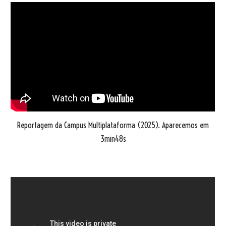
Reportagem da
Campus Multiplataforma
(202
5
). Apa
recemos em
3min48s